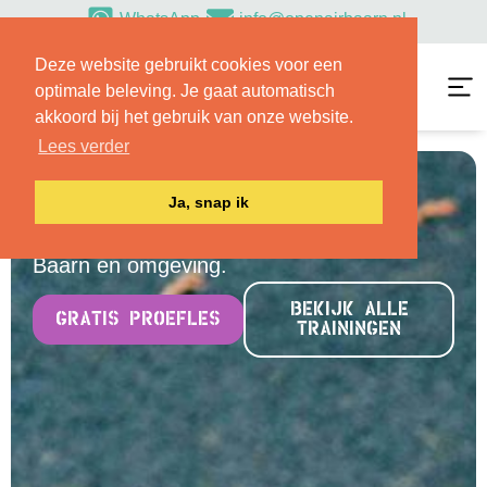
WhatsApp
info@openairbaarn.nl
Deze website gebruikt cookies voor een
optimale beleving. Je gaat automatisch
akkoord bij het gebruik van onze website.
Lees verder
Krachttraining
Ja, snap ik
Outdoor trainingen volgen in
Baarn en omgeving.
BEKIJK ALLE
GRATIS PROEFLES
TRAININGEN