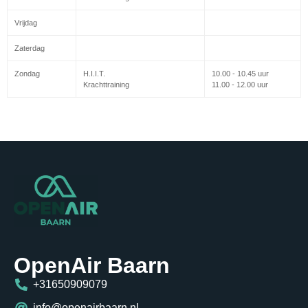
Vrijdag
Zaterdag
Zondag
H.I.I.T.
10.00 - 10.45 uur
Krachttraining
11.00 - 12.00 uur
OpenAir Baarn
+31650909079
info@openairbaarn.nl